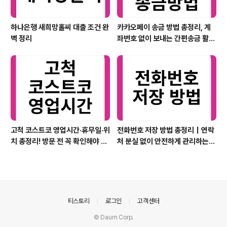
하나은행 새희망홀씨 대출 조건 완
카카오페이 송금 방법 총정리, 계
벽 정리
좌번호 없이 보내는 간편송금 활용
법
고척 코스트코 영업시간·휴무일·위
전화번호 저장 방법 총정리｜연락
치 총정리! 방문 전 꼭 확인해야 할
처 분실 없이 안전하게 관리하는
정보
가장 쉬운 방법
의안내
티스토리
로그인
고객센터
© Daum Corp.