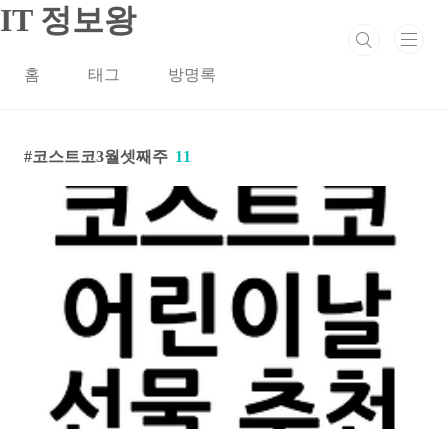
본문 바로가기
IT 정보왕
홈
태그
방명록
코스트코3월셋째주
11