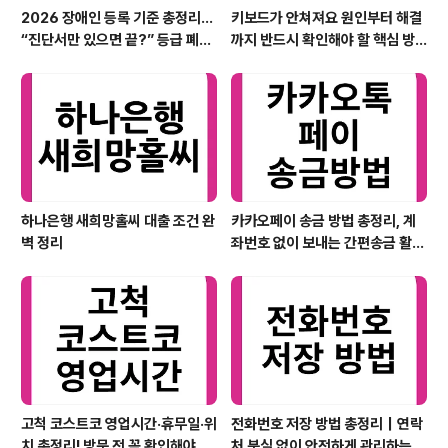
2026 장애인 등록 기준 총정리…
키보드가 안쳐져요 원인부터 해결
“진단서만 있으면 끝?” 등급 폐지
까지 반드시 확인해야 할 핵심 방
이후 실제 판정 핵심까지
법 총정리
하나은행 새희망홀씨 대출 조건 완
카카오페이 송금 방법 총정리, 계
벽 정리
좌번호 없이 보내는 간편송금 활용
법
고척 코스트코 영업시간·휴무일·위
전화번호 저장 방법 총정리｜연락
치 총정리! 방문 전 꼭 확인해야 할
처 분실 없이 안전하게 관리하는