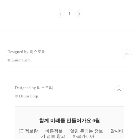
정확한 일정과 유의사항 확인이 중요해졌습니다. 2026 지방선거 사
전투표는 전국 어디서나 참여 가능하다는 점 때문에 검색량이 크게
1
증가하고 있습니다. 하지만 투표 시간, 신분증 인정 범위, 관외투표
절차처럼 실제 현장에서 헷갈리는 부분도 많아 미리 체크해두는 것
이 중요합니다.2026 지방선거 사전투표 기간 핵심 정리 ⭐ 사전투표
날짜와 시간은 반드시 미리 확인해야 혼잡을 피할 수 있습니다2026
년 제9회 전국동시지방선거 본투표일은 6월 3일 수요일이며, ..
Designed by 티스토리
© Daum Corp.
Designed by 티스토리
© Daum Corp.
함께 미래를 만들어가요 6월
IT 정보왕
바른정보
알면 돈되는 정보
알짜배
기 정보 창고
아르카디아