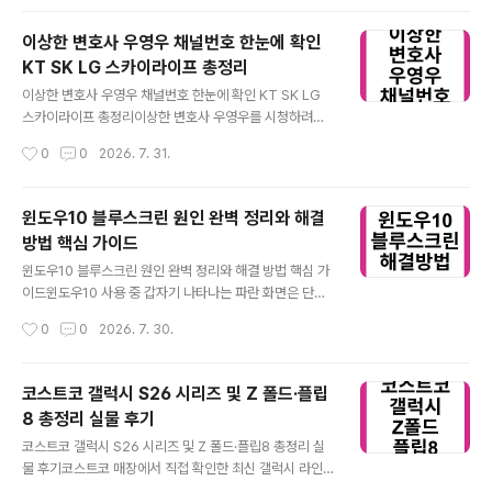
음료지만 건강 효능에 대한 정보는 과장된 경우가 많다. 핵
심 성분과 연구 결과를 기준으로 객관적으로 이해하는 것
이상한 변호사 우영우 채널번호 한눈에 확인
이 중요하다.오미자청 효능 핵심 성분과 특징 ⭐ 오미자 핵
KT SK LG 스카이라이프 총정리
심성분 기반 효능 이해오미자청의 효과를 이해하려면 먼저
글 내용
오미자 자체의 성분을 확인해야 한다. 주요 성분으로는 리
이상한 변호사 우영우 채널번호 한눈에 확인 KT SK LG
그난, 폴리페놀, 플라보노이드 등이 있으며, 특히 리그난 계
스카이라이프 총정리이상한 변호사 우영우를 시청하려면
열 물질은 항산화와 관련된 연구가 활발하다. 이 성분들은
ENA 채널번호를 정확히 아는 것이 중요합니다. IPTV와
작성시간
0
0
2026. 7. 31.
활성산소를 줄이는 데 관여할 가능성이 보고되어 있다. 하
케이블 환경에 따라 번호가 달라지므로 본인 이용 서비스
지만 이러한 결과는 대부분 실험실 또는..
를 기준으로 확인하는 것이 가장 빠른 방법입니다. ENA 채
널은 서비스별로 번호가 다르기 때문에 혼동하기 쉽습니
윈도우10 블루스크린 원인 완벽 정리와 해결
다. 정확한 채널을 알고 있으면 리모컨 탐색 시간을 줄이고
방법 핵심 가이드
바로 시청이 가능해집니다.이상한 변호사 우영우 채널 EN
글 내용
A 시청 방법 ENA 채널번호는 서비스마다 다르게 배정됩
윈도우10 블루스크린 원인 완벽 정리와 해결 방법 핵심 가
니다이상한 변호사 우영우 채널은 ENA에서 방영된 콘텐
이드윈도우10 사용 중 갑자기 나타나는 파란 화면은 단순
츠로 IPTV 또는 케이블을 통해 시청할 수 있습니다. 이 드
오류가 아니라 시스템 보호 신호입니다. 원인을 이해하고
작성시간
0
0
2026. 7. 30.
라마는 지상파가 아닌 유료채널에서 제공되기 때문에 별도
대응하면 대부분 스스로 해결이 가능합니다. 윈도우10 환
채널번호 확인이 필수입니다. 특히 이..
경에서 발생하는 블루스크린은 다양한 원인이 복합적으로
작용합니다. 정확한 진단과 단계별 점검이 중요합니다.윈
코스트코 갤럭시 S26 시리즈 및 Z 폴드·플립
도우10 블루스크린 원인 핵심 정리 ⭐ 블루스크린은 시스
8 총정리 실물 후기
템 보호 메커니즘입니다윈도우10 블루스크린은 운영체제
글 내용
가 더 이상 안전하게 동작할 수 없다고 판단했을 때 강제로
코스트코 갤럭시 S26 시리즈 및 Z 폴드·플립8 총정리 실
멈추는 기능입니다. 시스템 손상을 막기 위한 보호 기능이
물 후기코스트코 매장에서 직접 확인한 최신 갤럭시 라인
라는 점이 가장 중요합니다. 대부분은 드라이버 충돌, 메모
업을 정리했다. 실물 디자인부터 핵심 기능까지 구매 전 반