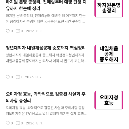
하지원 본명 총정리, 전해림부터 예명 탄생 이
념과 역할 ⭐ 트레드는 접지와 배수를 동시에 담당타이어
유까지 한눈에 정리
트레드는 노면과 직접 맞닿아 차량의 안정성을 결정하는
글 내용
핵심 구조입니다. 일반적으로 고무 표면의 홈과 블록 패턴
하지원 본명 총정리, 전해림부터 예명 탄생 이유까지 한눈
으로 구성되며, 마른 노면에서는 마찰력을, 젖은 노면에서
에 정리하지원 본명에 대한 궁금증은 오랜 시간 꾸준히 이
는 물을 배출하는 역할을 합니다. 특히 빗길에서의 수막현
어져 왔습니다. 예명이 너무 자연스럽게 자리 잡으면서 실
작성시간
0
0
2026. 8. 3.
상 방지는 트레드 설계에 크게 의존합니다. 홈 깊이가 충분
제 이름을 모르는 경우도 많기 때문입니다. 이 글에서는 본
할수록 물을 빠르게 배출해 제동거리를 줄입니다...
명과 예명, 그리고 그 배경까지 핵심만 정리합니다. 하지원
이라는 이름은 이제 하나의 브랜드로 자리 잡았습니다. 그
청년재직자 내일채움공제 중도해지 핵심정리
러나 그 시작에는 분명한 본명과 선택의 과정이 존재합니
글 내용
청년재직자 내일채움공제 중도해지 핵심정리청년재직자
다. 사실 중심으로 정확하게 이해하면 혼란 없이 정리할 수
내일채움공제 중도해지는 퇴사나 이직 시 반드시 고민하게
있습니다.하지원 본명 핵심 정보 ⭐ 하지원 본명은 전해림
되는 문제입니다. 환급 기준과 조건을 정확히 이해하면 불
이다하지원 본명은 전해림으로 공식적으로 여러 방송에서
필요한 손실을 줄일 수 있습니다. 청년재직자 내일채움공
확인된 사실이다. 예명과 본명이 명확히 구분되는 대표 사
작성시간
0
1
2026. 8. 2.
제 중도해지는 단순히 손해로 볼 수 없습니다. 해지 사유와
례다. 대중은 활동명을 더 익숙하게 기억한다. 배우 하지원
유지 기간에 따라 환급 결과가 달라지므로 정확한 기준 이
은 데뷔 이전에는 본명인 전해림을 사용..
해가 중요합니다.청년재직자 내일채움공제 중도해지 개념
오미자청 효능, 과학적으로 검증된 사실과 주
이해 ⭐ 중도해지 기준은 사유에 따라 달라진다청년재직자
의사항 총정리
내일채움공제 중도해지는 만기 이전 계약 종료를 의미하며
글 내용
퇴사, 이직, 폐업 등 다양한 상황에서 발생합니다. 중요한
오미자청 효능, 과학적으로 검증된 사실과 주의사항 총정
핵심은 단순 퇴사 여부가 아니라 해지 사유에 따라 환급 기
리오미자청은 건강음료로 널리 알려져 있지만 실제 효과는
준이 달라진다는 점입니다. 같은 중도해지라도 결과가 다
어디까지일까. 연구 결과와 실제 섭취 시 주의할 점을 기반
작성시간
0
0
2026. 8. 1.
르게 적용될 수 있다는 점을 반드시 이해해야 ..
으로 정확하게 정리한다. 오미자청은 전통적으로 즐겨온