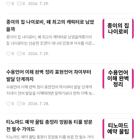
작성시간
0
0
2026. 7. 29.
리 오류, 저장장치 문제 등 다양한 원인으로 발생하며 단순
드시 확인해야 할 요소를 한 번에 이해할 수 있도록 구성했
프로그램 오류와는 차원이 다릅니다. 특히..
다. 코스트코 전시 제품을 기준으로 주요 특징과 차이를 분
석했다. 실제 체험 기반으로 작성되어 선택 기준을 명확하
종이의 집 나이로비, 왜 최고의 캐릭터로 남았
게 제시한다.코스트코 갤럭시 S26 시리즈 핵심 특징 ⭐ 플
을까
래그십 스마트폰 핵심 비교갤럭시 S26 시리즈는 기본형부
글 내용
터 울트라까지 명확한 차이를 갖는다. 카메라 성능과 디스
종이의 집 나이로비, 왜 최고의 캐릭터로 남았을까종이의
플레이 크기가 모델 선택의 핵심 기준이다. 기본형은 한 손
집 나이로비는 단순한 조연이 아니라 감정과 서사를 이끈
사용성과 균형 잡힌 성능이 강점이며, 플러스 모델은 넓은
핵심 인물이다. 그녀의 리더십과 인간적인 면모는 작품의
작성시간
0
0
2026. 7. 29.
화면 경험을 제공한다. 울트라는 최고 사양 카메라와 대형
완성도를 높였고, 지금까지도 많은 팬들에게 강렬한 인상
디스플레이로 콘텐츠 소비와 ..
을 남기고 있다. 종이의 집 나이로비는 이야기의 중심을 지
탱한 인물이다. 그녀의 선택과 행동은 팀 전체의 방향을 바
수용언어 이해 완벽 정리 표현언어 차이부터
꾸는 핵심 요소로 작용하며, 시청자에게 깊은 몰입감을 제
발달 단계까지
공한다.종이의 집 나이로비 캐릭터 정의 ⭐ 팀을 움직이는
글 내용
핵심 리더나이로비는 단순한 기술자가 아니라 팀의 중심을
수용언어 이해 완벽 정리 표현언어 차이부터 발달 단계까
잡는 리더 역할을 수행한다. 그녀는 위기 상황에서 구성원
지아이 언어 발달을 이해하려면 말하기보다 먼저 이해 능
을 하나로 묶는 상징적 인물이다. 위조 지폐 생산을 담당하
력을 살펴야 한다. 수용 능력은 의사소통의 기초가 되며 이
작성시간
0
0
2026. 7. 28.
며 조직의 실질적인 운영을 책임지는 인물로 그려진다. 감
후 발달 방향을 결정짓는 핵심 요소다. 수용 능력은 아이가
정과 전략을 동시에 조율하는 능력이 그녀..
말을 배우기 전부터 형성되며, 표현보다 먼저 발달하는 특
징이 있다. 따라서 초기 발달을 판단할 때 중요한 기준이 된
티노마드 예약 꿀팁 총정리 망원동 티룸 방문
다.수용언어 의미와 핵심 이해 ⭐ 말보다 먼저 형성되는 이
전 필수 가이드
해 능력 핵심수용언어는 타인의 말을 듣고 의미를 파악하
글 내용
는 능력으로, 의사소통의 가장 기초적인 단계다. 내용을 이
티노마드 예약 꿀팁 총정리 망원동 티룸 방문 전 필수 가이