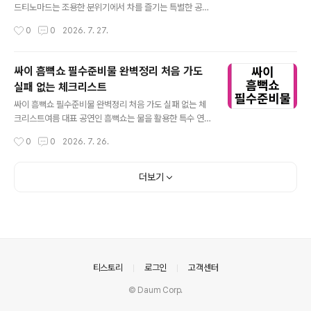
해하는 능력이 언어 발달의 출발점이다. 이름을 부르면 반
드티노마드는 조용한 분위기에서 차를 즐기는 특별한 공간
응하거나 간단한 지시를 수행하는 행동이 이에 해당한다.
으로 알려져 있습니다. 일반 카페와 달리 예약 중심으로 운
작성시간
0
0
2026. 7. 27.
말하지 않아도 이해하고 있다면 정상적인 발달 흐름일 수
영되기 때문에 방문 전 준비가 중요합니다. 티노마드는 단
있다. 초기에는 듣고 해석하는 과정이..
순한 음료 공간이 아니라 차를 중심으로 한 경험을 제공하
는 티룸입니다. 방문 전 운영 방식과 이용 규칙을 이해하면
싸이 흠뻑쇼 필수준비물 완벽정리 처음 가도
만족도가 크게 높아집니다.티노마드 특징과 공간 분위기 ⭐
실패 없는 체크리스트
예약 중심 티룸의 핵심 특징망원동에 위치한 티노마드는
글 내용
일반 카페와 달리 조용한 환경에서 차를 깊이 있게 즐길 수
싸이 흠뻑쇼 필수준비물 완벽정리 처음 가도 실패 없는 체
있는 공간입니다. 차를 중심으로 한 경험형 공간이라는 점
크리스트여름 대표 공연인 흠뻑쇼는 물을 활용한 특수 연
이 가장 큰 특징입니다. 내부는 일본식 다실을 연상시키는
출이 핵심입니다. 준비 없이 방문하면 불편함이 크게 증가
작성시간
0
0
2026. 7. 26.
구조로 꾸며져 있으며 방문객이 편안하게 머무를 수 있도
할 수 있습니다. 핵심 준비 요소를 미리 이해하면 훨씬 쾌적
록 구성되어 있습니다. 단순히 음료..
하게 즐길 수 있습니다. 공연 특성상 물에 지속적으로 노출
되기 때문에 전자기기 보호와 착용 복장이 매우 중요합니
더보기
다. 준비 여부에 따라 체감 만족도가 크게 달라지므로 사전
체크가 필수입니다.싸이 흠뻑쇼 준비물 중요성 이해하기 ⭐
준비 여부가 공연 만족도를 좌우합니다흠뻑쇼는 일반 공연
과 달리 대형 워터캐논과 분수 연출이 반복되는 구조입니
다. 이로 인해 관객은 장시간 물에 노출되며, 전자기기나 의
류 손상이 발생할 가능성이 높습니다. 방수 대비를 하지 않
의안내
티스토리
로그인
고객센터
으면 공연 도중 불편함이 누적될 수 ..
© Daum Corp.