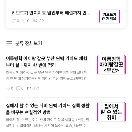
키보드가 안쳐져요 원인부터 해결까지 반드
시 확인해야 할 핵심 방법 총정리
0
0
조회
39
분류 전체보기
주요 글 목록
여름방학 아이랑 갈곳 부산 완벽 가이드 체험
부터 실내까지 한 번에 정리
글 내용
여름방학 아이랑 갈곳 부산 완벽 가이드 체험부터 실내까
지 한 번에 정리여름방학 아이와 부산 여행을 고민한다면
바다, 체험, 실내 공간까지 균형 잡힌 일정이 중요합니다.
작성시간
0
0
11시간 전
단순 관광이 아닌 체류시간을 늘릴 수 있는 핵심 장소만 정
리했습니다. 부산은 해변뿐 아니라 체험형 콘텐츠와 실내
시설이 잘 갖춰진 도시입니다. 아이 연령에 맞춘 동선 설계
집에서 할 수 있는 취미 완벽 가이드 집콕 생활
가 만족도를 크게 좌우합니다.여름방학 아이랑 갈곳 부산
을 바꾸는 현실적인 방법
해변 체험 핵심⭐ 아이 동반 해변 선택 기준과 안전 요소부
글 내용
산 해변은 해운대, 광안리, 송정 등 각각 특성이 다릅니다.
집에서 할 수 있는 취미 완벽 가이드 집콕 생활을 바꾸는 현
아이와 함께라면 수심이 완만하고 안전요원이 상주하는 해
실적인 방법집에서 보내는 시간이 늘어난 요즘, 생산적이
변을 우선 고려해야 합니다. 특히 파도 높이가 낮고 모래가
면서도 꾸준히 즐길 수 있는 취미 선택이 중요해졌습니다.