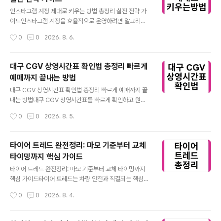
인트를 정리했다.대전 IMAX 영화관 위치와 특징 ⭐ 대전 I
글 내용
MAX 관람 핵심 정리대전 IMAX는 실사용 중심의 표준형
인스타그램 계정 제대로 키우는 방법 총정리 실전 전략 가
상영관이다. 대전 지역에서 IMAX를 즐길 수 있는 대표 상
이드인스타그램 계정을 효율적으로 운영하려면 알고리즘
영관은 멀티플렉스 체인 내 일부 지점으로, 초대형 레이저 I
이해와 콘텐츠 전략이 핵심입니다. 단순 업로드를 넘어 성
작성시간
0
0
2026. 8. 6.
MAX와 달리 일반 IMAX 규격에 가까운 구조를 가진다. 그
장 구조를 이해해야 결과가 달라집니다. 인스타그램 계정
렇다..
은 개인 브랜딩과 수익화까지 이어질 수 있는 중요한 자산
입니다. 전략 없이 운영하면 성장 정체가 빠르게 오기 때문
대구 CGV 상영시간표 확인법 총정리 빠르게
에 기본 구조를 이해하는 것이 중요합니다.인스타그램 계
예매까지 끝내는 방법
정 알고리즘 이해 ⭐ 노출 구조 이해가 핵심인스타그램 계
글 내용
정의 성장은 단순 팔로워 수가 아니라 도달과 참여 지표에
대구 CGV 상영시간표 확인법 총정리 빠르게 예매까지 끝
의해 결정됩니다. 알고리즘은 사용자의 반응 데이터를 기
내는 방법대구 CGV 상영시간표를 빠르게 확인하고 원하
반으로 콘텐츠 노출을 확장합니다라는 점을 반드시 이해해
는 시간에 예매까지 연결하는 방법을 정리했습니다. 지점
작성시간
0
0
2026. 8. 5.
야 합니다. 특히 좋아요, 저장, 공유는 노출 확대에 중요한
별 차이와 실시간 변동 포인트까지 핵심만 담았습니다. 대
신호입니다. 초기 1시간 반응이 전체 성과를 ..
구 CGV 상영시간표는 영화 개봉일, 상영관, 이벤트에 따
라 수시로 바뀝니다. 정확한 시간 확인과 예매 타이밍을 놓
타이어 트레드 완전정리: 마모 기준부터 교체
치지 않는 방법이 중요합니다.대구 CGV 상영시간표 빠르
타이밍까지 핵심 가이드
게 확인하는 방법 ⭐ 실시간으로 변동되는 상영정보 확인법
글 내용
대구 CGV 상영시간표는 실시간 업데이트가 핵심이다. 대
타이어 트레드 완전정리: 마모 기준부터 교체 타이밍까지
부분 당일 기준으로 상영관별 편성표가 계속 바뀌기 때문
핵심 가이드타이어 트레드는 차량 안전과 직결되는 핵심
에 고정된 정보만 보고 방문하면 원하는 영화 시간을 놓칠
요소입니다. 마모 상태에 따라 제동력과 빗길 성능이 크게
작성시간
0
0
2026. 8. 4.
수 있습니다. 특히 인기작의 경우 좌석 상황에 따라 추가 회
달라지므로 정확한 이해가 필요합니다. 트레드 깊이와 패
차가 열리거나 반대로 조기 매진이 발생하기..
턴은 노면 접지력과 배수 성능을 좌우합니다. 교체 시기를
놓치면 사고 위험이 급격히 증가합니다.타이어 트레드 개