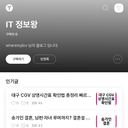
검색하기
티스토리
IT 정보왕
구독자
0
wheremylov 님의 블로그 입니다.
구독하기
방명록
신고하기 레이어
열기
인기글
대구 CGV 상영시간표 확인법 총정리 빠르게
예매까지 끝내는 방법
0
0
조회
46
송가인 결혼, 남편·자녀 루머까지? 결혼설 진
실과 현재 상황 완벽 정리
0
0
조회
43