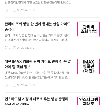
영된 이력이 있으며, 상영 방식은 시기에 따라 IMAX Las
팁 총정리인천에서 대형 스크린 경험을 찾는다면 IMAX 상
er 또는 디지털 방식으로 제공됩니다. 일반 상영관과 달리
영관은 선택의 핵심이다. 실제 위치와 상영 환경을 기준으
작성시간
0
0
2026. 8. 7.
스크린 비율이 확장되어 더 많은 화면 정보를 보여주는 것
로 정확한 정보를 정리했다. 인천 IMAX 상영관은 수도권
이 핵심입니다. IM..
에서도 접근성이 좋아 관람 수요가 높은 편이다. 실제 상영
스펙과 좌석 환경을 기준으로 핵심만 정리했다.인천 IMAX
관리비 조회 방법 한 번에 끝내는 현실 가이드
영화관 위치와 특징 인천 주요 IMAX 상영관 핵심 정리인
총정리
천 지역에서 대표적인 IMAX 상영관은 송도와 인천터미널
글 내용
인근 극장이 중심이다. 이 상영관들은 모두 디지털 IMAX
관리비 조회 방법 한 번에 끝내는 현실 가이드 총정리관리
시스템을 기반으로 운영되며, 일반 상영관 대비 높은 밝기
비 조회는 거주자의 필수 확인 사항이다. 체계적으로 확인
와 선명도를 제공한다. 특히 스크린 크기와 음향 설계는 일
하지 않으면 누락이나 과다 청구를 놓치기 쉽다. 정확한 조
작성시간
0
0
2026. 8. 7.
반관과 차별화되어 몰입감을 극대화한다. IMAX는 단순히
회 방법을 이해하면 불필요한 비용을 줄이고 관리 효율을
화면이 큰 것이 아..
높일 수 있다. 관리비 조회는 단순 확인이 아니라 생활비 관
리의 핵심이다. 정확한 확인 절차를 알면 불필요한 분쟁을
대전 IMAX 영화관 완벽 가이드 관람 전 꼭 알
줄이고 납부 내역을 체계적으로 관리할 수 있다.관리비 조
아야 할 핵심 정보
회 방법 기본 이해 관리비 확인은 생활비 관리의 출발점관
글 내용
리비 조회는 정확한 항목 파악이 핵심이다. 일반적으로 아
대전 IMAX 영화관 완벽 가이드 관람 전 꼭 알아야 할 핵심
파트나 오피스텔은 공용관리비, 개별사용료, 장기수선충당
정보대전에서 IMAX 관람을 고민하는 관객이라면 상영관
금 등으로 구성된다. 각 항목을 구분하지 않으면 과다 청구
특성과 좌석 구조, 화면 크기 차이를 정확히 이해하는 것이
작성시간
0
0
2026. 8. 6.
여부를 판단하기 어렵다. 최근에는 모바일 앱과 온라인 시
중요하다. 이 글에서는 실제 관람 경험 기준으로 핵심 정보
스템을 통해 간편 조회가 가능하다...
를 정리했다. 대전 IMAX 상영관은 전국 대형 특수관과 비
교하면 규모 차이가 있지만, 접근성과 좌석 몰입감 측면에
인스타그램 계정 제대로 키우는 방법 총정리
서는 충분한 만족도를 제공한다. 관람 전에 체크해야 할 포
실전 전략 가이드