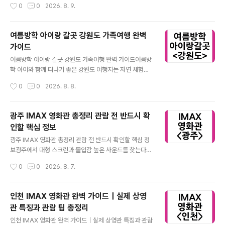
작성시간
0
0
2026. 8. 9.
부드러운 구간을 선택하면 활동 피로도가 줄어듭니다. 송
단순한 시간 때우기가 아닌 삶의 질을 높이는 활동을 중심
정 해변은 비교적 조용하고 가족 ..
으로 정리했습니다. 집에서도 충분히 몰입감과 성취감을
느낄 수 있는 취미는 생각보다 다양합니다. 반복 가능한 활
여름방학 아이랑 갈곳 강원도 가족여행 완벽
동과 성장 요소가 있는 취미를 중심으로 선택하는 것이 핵
가이드
심입니다.집에서 할 수 있는 취미 선택 기준 ⭐ 꾸준함이 가
글 내용
능한 취미 선택이 핵심취미는 지속 가능성이 가장 중요한
여름방학 아이랑 갈곳 강원도 가족여행 완벽 가이드여름방
기준입니다. 단기간 흥미로 끝나는 활동보다 반복하면서
학 아이와 함께 떠나기 좋은 강원도 여행지는 자연 체험과
실력이 쌓이는 유형이 적합합니다. 자신의 생활 패턴에 맞
휴식이 동시에 가능한 지역으로 구성하는 것이 핵심입니
작성시간
0
0
2026. 8. 8.
는 취미를 선택해야 중도 포기를 줄일 수 있습니다. 시간과
다. 실제 운영되는 체험형 관광지와 접근성을 기준으로 검
공간 제약이 적은 활동일수록 유지 ..
증된 장소만 선별해 정리했습니다. 강원도는 바다, 산, 체험
시설이 균형 있게 분포된 지역으로 아이와 함께 이동 동선
광주 IMAX 영화관 총정리 관람 전 반드시 확
을 짜기 좋습니다. 과도한 이동 없이도 다양한 경험을 제공
인할 핵심 정보
할 수 있다는 점에서 여름 가족여행지로 꾸준히 선택됩니
글 내용
다.여름방학 아이랑 갈곳 강원도 추천 여행지 핵심 ⭐ 실제
광주 IMAX 영화관 총정리 관람 전 반드시 확인할 핵심 정
검증된 인기 여행지 정리강원도는 속초, 강릉, 평창, 춘천
보광주에서 대형 스크린과 몰입감 높은 사운드를 찾는다면
등 지역별로 특색이 뚜렷합니다. 아이 동반 여행은 이동 거
IMAX 상영관이 가장 먼저 언급됩니다. 실제 상영 환경과
작성시간
0
0
2026. 8. 7.
리보다 체험 밀도가 중요합니다. 특히 속초 아바이마을, 강
좌석 선택 팁까지 정확하게 정리했습니다. 광주 IMAX는
릉 경포대, 평창 대관령 양떼목..
단순히 화면이 큰 상영관이 아니라 촬영 포맷과 상영 기술
이 결합된 특별관입니다. 실제 이용 전 알아두면 체감 차이
인천 IMAX 영화관 완벽 가이드｜실제 상영
가 크게 달라집니다.광주 IMAX 영화관 위치와 특징 광주
관 특징과 관람 팁 총정리
에서 실제 IMAX 상영관 존재 여부 확인 필수광주 지역에
글 내용
서는 대표적으로 CGV 광주터미널에 IMAX 상영관이 운
인천 IMAX 영화관 완벽 가이드｜실제 상영관 특징과 관람